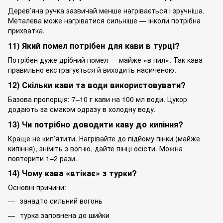
Дерев’яна ручка зазвичай менше нагрівається і зручніша.
Металева може нагріватися сильніше — інколи потрібна
прихватка.
11) Який помел потрібен для кави в турці?
Потрібен дуже дрібний помел — майже «в пил». Так кава
правильно екстрагується й виходить насиченою.
12) Скільки кави та води використовувати?
Базова пропорція: 7–10 г кави на 100 мл води. Цукор
додають за смаком одразу в холодну воду.
13) Чи потрібно доводити каву до кипіння?
Краще не кип’ятити. Нагрівайте до підйому пінки (майже
кипіння), зніміть з вогню, дайте пінці осісти. Можна
повторити 1–2 рази.
14) Чому кава «втікає» з турки?
Основні причини:
занадто сильний вогонь
турка заповнена до шийки