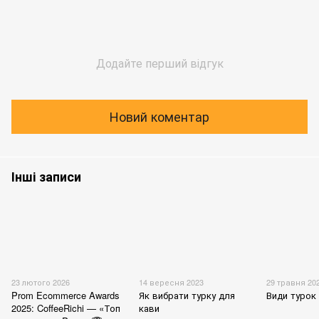
Додайте перший відгук
Новий коментар
Інші записи
23 лютого 2026
14 вересня 2023
29 травня 20
Prom Ecommerce Awards
Як вибрати турку для
Види турок
2025: CoffeeRichi — «Топ
кави