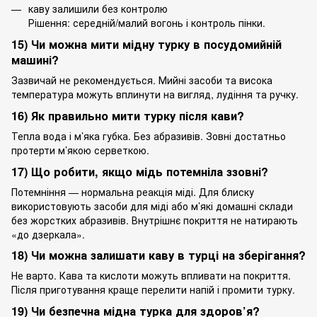
каву залишили без контролю
Рішення: середній/малий вогонь і контроль пінки.
15) Чи можна мити мідну турку в посудомийній
машині?
Зазвичай не рекомендується. Мийні засоби та висока
температура можуть вплинути на вигляд, лудіння та ручку.
16) Як правильно мити турку після кави?
Тепла вода і м’яка губка. Без абразивів. Зовні достатньо
протерти м’якою серветкою.
17) Що робити, якщо мідь потемніла ззовні?
Потемніння — нормальна реакція міді. Для блиску
використовують засоби для міді або м’які домашні склади
без жорстких абразивів. Внутрішнє покриття не натирають
«до дзеркала».
18) Чи можна залишати каву в турці на зберігання?
Не варто. Кава та кислоти можуть впливати на покриття.
Після приготування краще перелити напій і промити турку.
19) Чи безпечна мідна турка для здоров’я?