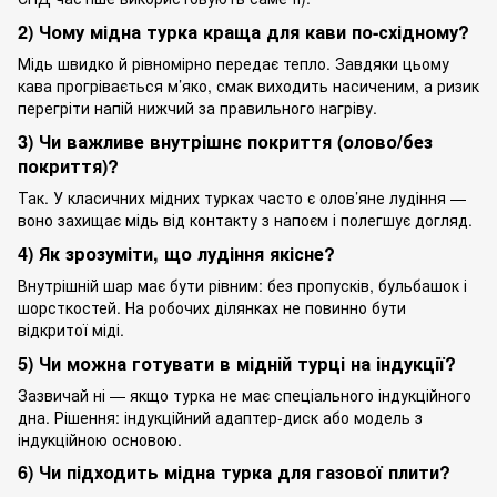
2) Чому мідна турка краща для кави по-східному?
Мідь швидко й рівномірно передає тепло. Завдяки цьому
кава прогрівається м’яко, смак виходить насиченим, а ризик
перегріти напій нижчий за правильного нагріву.
3) Чи важливе внутрішнє покриття (олово/без
покриття)?
Так. У класичних мідних турках часто є олов’яне лудіння —
воно захищає мідь від контакту з напоєм і полегшує догляд.
4) Як зрозуміти, що лудіння якісне?
Внутрішній шар має бути рівним: без пропусків, бульбашок і
шорсткостей. На робочих ділянках не повинно бути
відкритої міді.
5) Чи можна готувати в мідній турці на індукції?
Зазвичай ні — якщо турка не має спеціального індукційного
дна. Рішення: індукційний адаптер-диск або модель з
індукційною основою.
6) Чи підходить мідна турка для газової плити?