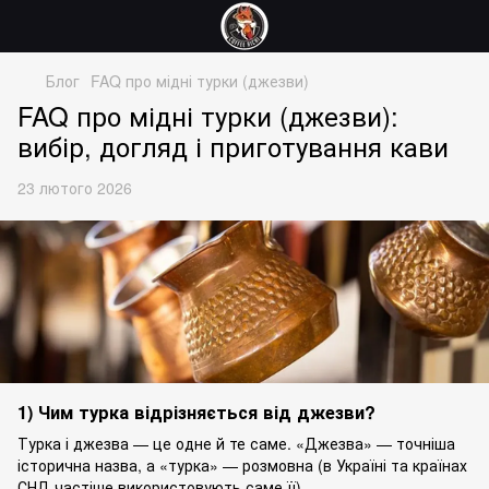
Блог
FAQ про мідні турки (джезви)
FAQ про мідні турки (джезви):
вибір, догляд і приготування кави
23 лютого 2026
1) Чим турка відрізняється від джезви?
Турка і джезва — це одне й те саме. «Джезва» — точніша
історична назва, а «турка» — розмовна (в Україні та країнах
СНД частіше використовують саме її).