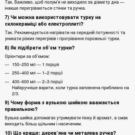
Так. Важливо, щоб полум’я не виходило за діаметр дна —
інакше перегріваються стінки та ручка.
7) Чи можна використовувати турку на
склокераміці або електроплиті?
Так. Рекомендується нагрівати на середній потужності та
уникати різких перегрівів і прогрівання порожньої турки.
8) Як підібрати об’єм турки?
Орієнтири за об’ємом:
150–250 мл — 1 порція
250–400 мл — 1–2 порції
400–600 мл — 2–3 порції
Найзручніше варити, коли турка заповнена приблизно на
2/3.
9) Чому форма з вузькою шийкою вважається
правильною?
Вузька шийка допомагає утримувати пінку й аромат, а смак
виходить більш щільним і насиченим.
10) Що краще: дерев’яна чи металева ручка?