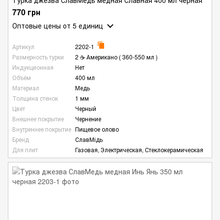
770 грн
Оптовые цены
от 5 единиц
Артикул
2202-1
Размерность турки
2 ☕ Американо ( 360-550 мл )
Индукционная
Нет
Объём
400 мл
Материал
Медь
Толщина стенок
1 мм
Цвет
Черный
Внешнее покрытие
Чернение
Внутреннее покрытие
Пищевое олово
Бренд
СлавМідь
Для плит
Газовая, Электрическая, Стеклокерамическая