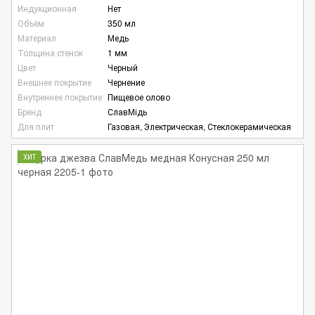
Индукционная
Нет
Объём
350 мл
Материал
Медь
Толщина стенок
1 мм
Цвет
Черный
Внешнее покрытие
Чернение
Внутреннее покрытие
Пищевое олово
Бренд
СлавМідь
Для плит
Газовая, Электрическая, Стеклокерамическая
ХИТ