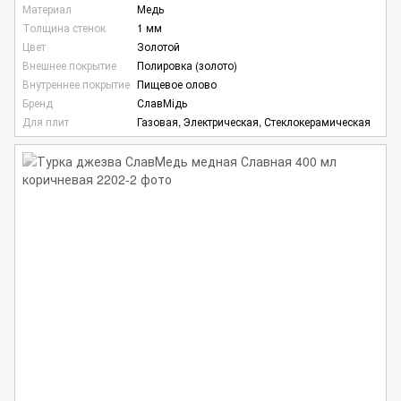
Материал
Медь
Толщина стенок
1 мм
Цвет
Золотой
Внешнее покрытие
Полировка (золото)
Внутреннее покрытие
Пищевое олово
Бренд
СлавМідь
Для плит
Газовая, Электрическая, Стеклокерамическая