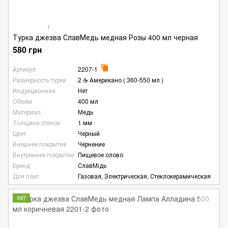
1
Турка джезва СлавМедь медная Розы 400 мл черная
580 грн
Артикул
2207-1
Размерность турки
2 ☕ Американо ( 360-550 мл )
Индукционная
Нет
Объём
400 мл
Материал
Медь
Толщина стенок
1 мм
Цвет
Черный
Внешнее покрытие
Чернение
Внутреннее покрытие
Пищевое олово
Бренд
СлавМідь
Для плит
Газовая, Электрическая, Стеклокерамическая
ХИТ