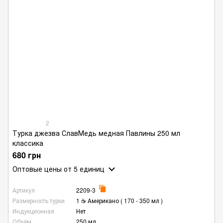
2
Турка джезва СлавМедь медная Павлины 250 мл
классика
680 грн
Оптовые цены
от 5 единиц
Артикул
2209-3
Размерность турки
1 ☕ Американо ( 170 - 350 мл )
Индукционная
Нет
Объём
250 мл