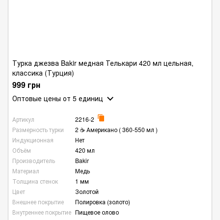
Турка джезва Bakir медная Телькари 420 мл цельная,
классика (Турция)
999 грн
Оптовые цены
от 5 единиц
Артикул
2216-2
Размерность турки
2 ☕ Американо ( 360-550 мл )
Индукционная
Нет
Объём
420 мл
Производитель
Bakir
Материал
Медь
Толщина стенок
1 мм
Цвет
Золотой
Внешнее покрытие
Полировка (золото)
Внутреннее покрытие
Пищевое олово