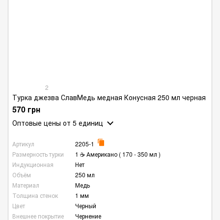
2
Турка джезва СлавМедь медная Конусная 250 мл черная
570 грн
Оптовые цены
от 5 единиц
Артикул
2205-1
Размерность турки
1 ☕ Американо ( 170 - 350 мл )
Индукционная
Нет
Объём
250 мл
Материал
Медь
Толщина стенок
1 мм
Цвет
Черный
Внешнее покрытие
Чернение