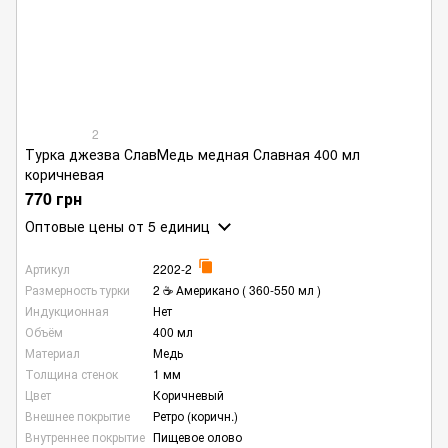
2
Турка джезва СлавМедь медная Славная 400 мл
коричневая
770 грн
Оптовые цены
от 5 единиц
Артикул
2202-2
Размерность турки
2 ☕ Американо ( 360-550 мл )
Индукционная
Нет
Объём
400 мл
Материал
Медь
Толщина стенок
1 мм
Цвет
Коричневый
Внешнее покрытие
Ретро (коричн.)
Внутреннее покрытие
Пищевое олово