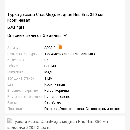
4
Турка джезва СлавМедь медная Инь Янь 350 мл
коричневая
570 грн
Оптовые цены
от 5 единиц
Артикул
2203-2
Размерность турки
1 ☕ Американо ( 170 - 350 мл )
Индукционная
Нет
Объём
350 мл
Материал
Медь
Толщина стенок
1 мм
Цвет
Коричневый
Внешнее покрытие
Ретро (коричн.)
Внутреннее покрытие
Пищевое олово
Бренд
СлавМідь
Для плит
Газовая, Электрическая, Стеклокерамическая