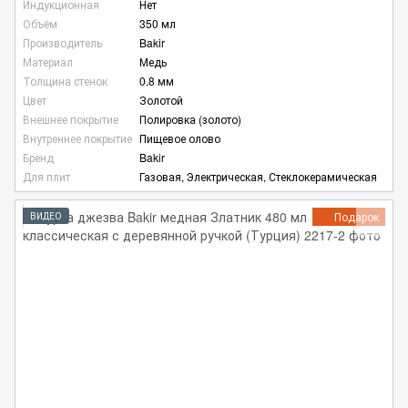
Индукционная
Нет
Объём
350 мл
Производитель
Bakir
Материал
Медь
Толщина стенок
0.8 мм
Цвет
Золотой
Внешнее покрытие
Полировка (золото)
Внутреннее покрытие
Пищевое олово
Бренд
Bakir
Для плит
Газовая, Электрическая, Стеклокерамическая
Подарок
ВИДЕО