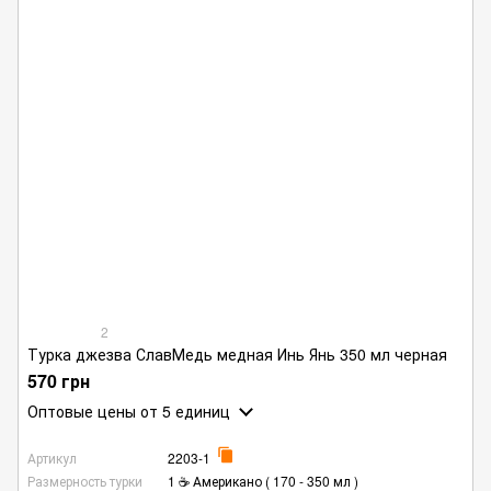
2
Турка джезва СлавМедь медная Инь Янь 350 мл черная
570 грн
Оптовые цены
от 5 единиц
Артикул
2203-1
Размерность турки
1 ☕ Американо ( 170 - 350 мл )