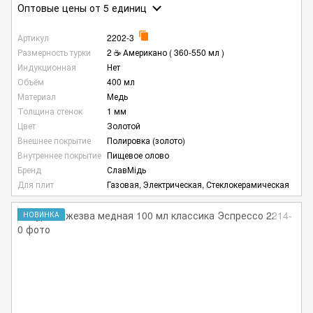
Оптовые цены
от 5 единиц
Артикул
2202-3
Размерность турки
2 ☕ Американо ( 360-550 мл )
Индукционная
Нет
Объём
400 мл
Материал
Медь
Толщина стенок
1 мм
Цвет
Золотой
Внешнее покрытие
Полировка (золото)
Внутреннее покрытие
Пищевое олово
Бренд
СлавМідь
Для плит
Газовая, Электрическая, Стеклокерамическая
НОВИНКА