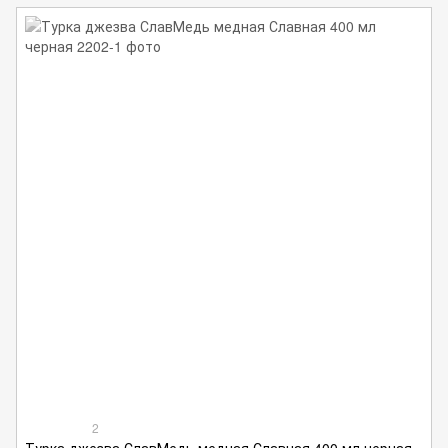
2
Турка джезва СлавМедь медная Славная 400 мл черная