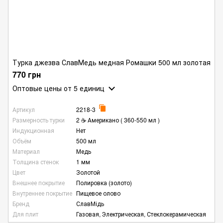
Турка джезва СлавМедь медная Ромашки 500 мл золотая
770 грн
Оптовые цены
от 5 единиц
Артикул
2218-3
Размерность турки
2 ☕ Американо ( 360-550 мл )
Индукционная
Нет
Объём
500 мл
Материал
Медь
Толщина стенок
1 мм
Цвет
Золотой
Внешнее покрытие
Полировка (золото)
Внутреннее покрытие
Пищевое олово
Бренд
СлавМідь
Для плит
Газовая, Электрическая, Стеклокерамическая