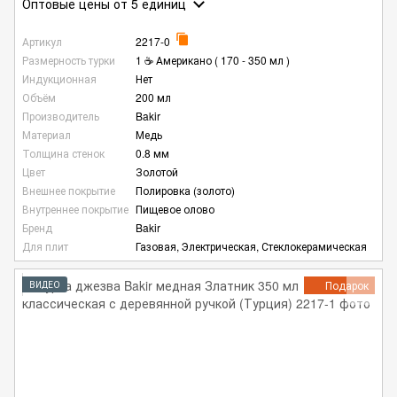
Оптовые цены
от 5 единиц
Артикул
2217-0
Размерность турки
1 ☕ Американо ( 170 - 350 мл )
Индукционная
Нет
Объём
200 мл
Производитель
Bakir
Материал
Медь
Толщина стенок
0.8 мм
Цвет
Золотой
Внешнее покрытие
Полировка (золото)
Внутреннее покрытие
Пищевое олово
Бренд
Bakir
Для плит
Газовая, Электрическая, Стеклокерамическая
Подарок
ВИДЕО