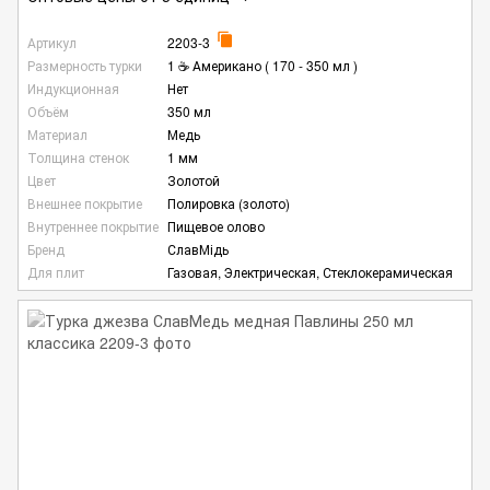
Артикул
2203-3
Размерность турки
1 ☕ Американо ( 170 - 350 мл )
Индукционная
Нет
Объём
350 мл
Материал
Медь
Толщина стенок
1 мм
Цвет
Золотой
Внешнее покрытие
Полировка (золото)
Внутреннее покрытие
Пищевое олово
Бренд
СлавМідь
Для плит
Газовая, Электрическая, Стеклокерамическая