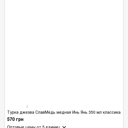
2
Турка джезва СлавМедь медная Инь Янь 350 мл классика
570 грн
Оптовые цены
от 5 единиц