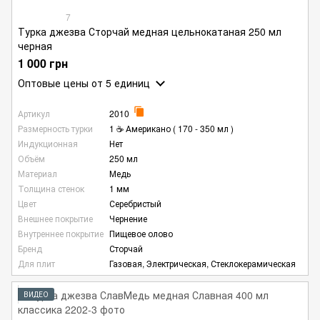
7
Турка джезва Сторчай медная цельнокатаная 250 мл
черная
1 000 грн
Оптовые цены
от 5 единиц
Артикул
2010
Размерность турки
1 ☕ Американо ( 170 - 350 мл )
Индукционная
Нет
Объём
250 мл
Материал
Медь
Толщина стенок
1 мм
Цвет
Серебристый
Внешнее покрытие
Чернение
Внутреннее покрытие
Пищевое олово
Бренд
Сторчай
Для плит
Газовая, Электрическая, Стеклокерамическая
ВИДЕО