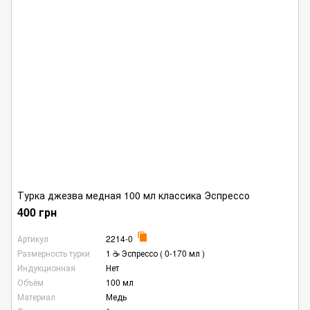
Турка джезва медная 100 мл классика Эспрессо
400 грн
Артикул
2214-0
Размерность турки
1 ☕ Эспрессо ( 0-170 мл )
Индукционная
Нет
Объём
100 мл
Материал
Медь