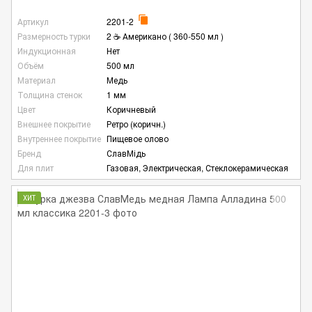
Артикул
2201-2
Размерность турки
2 ☕ Американо ( 360-550 мл )
Индукционная
Нет
Объём
500 мл
Материал
Медь
Толщина стенок
1 мм
Цвет
Коричневый
Внешнее покрытие
Ретро (коричн.)
Внутреннее покрытие
Пищевое олово
Бренд
СлавМідь
Для плит
Газовая, Электрическая, Стеклокерамическая
ХИТ