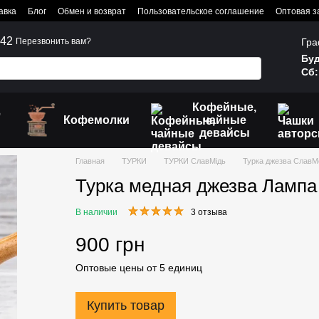
авка
Блог
Обмен и возврат
Пользовательское соглашение
Оптовая з
242
Гра
Перезвонить вам?
Буд
Сб:
Кофейные,
е
Кофемолки
чайные
девайсы
Главная
ТУРКИ
ТУРКИ СлавМідь
Турка джезва СлавМ
Турка медная джезва Лампа
В наличии
3 отзыва
900 грн
Оптовые цены от 5 единиц
Купить товар