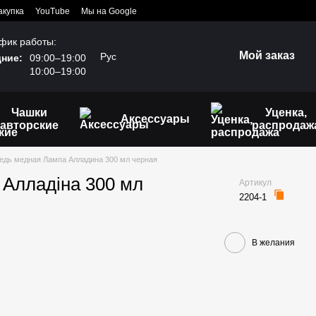
акупка
YouTube
Мы на Google
фик работы:
Мой заказ
Рус
ние:
09:00–19:00
10:00–19:00
Чашки
Уценка,
Аксессуары
авторские
распродаж
едь медная Лампа Алладина 300 мл черная
 Алладіна 300 мл
Артикул
2204-1
В желания