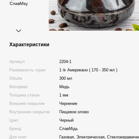
Характеристики
Артикул
2204-1
Размерность турки
1 ☕ Американо ( 170 - 350 мл )
Объём
300 мл
Материал
Медь
Толщина стенок
1 мм
Внешнее покрытие
Чернение
Внутреннее покрытие
Пищевое олово
Цвет
Черный
Бренд
СлавМідь
Для плит
Газовая, Электрическая, Стеклокерамиче