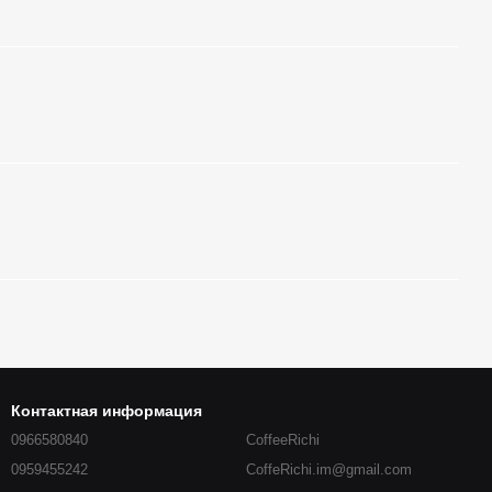
Контактная информация
0966580840
CoffeeRichi
0959455242
CoffeRichi.im@gmail.com