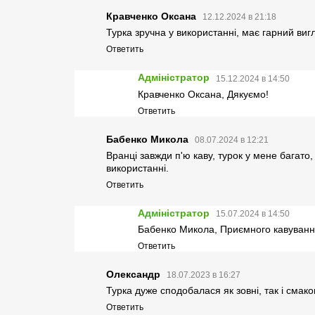
Кравченко Оксана
12.12.2024 в 21:18
Турка зручна у використанні, має гарний ви
Ответить
Адміністратор
15.12.2024 в 14:50
Кравченко Оксана, Дякуємо!
Ответить
Бабенко Микола
08.07.2024 в 12:21
Вранці завжди п'ю каву, турок у мене багато
використанні.
Ответить
Адміністратор
15.07.2024 в 14:50
Бабенко Микола, Приємного кавуван
Ответить
Олександр
18.07.2023 в 16:27
Турка дуже сподобалася як зовні, так і смак
Ответить