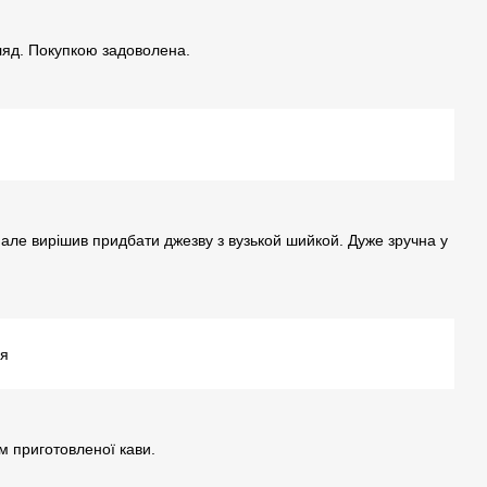
гляд. Покупкою задоволена.
, але вирішив придбати джезву з вузькой шийкой. Дуже зручна у
ня
ом приготовленої кави.