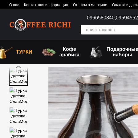
Перейти к основному контенту
О нас
Контактная информация
Отзывы о магазине
Оплата и дост
0966580840,
0959455
Кофе
Подарочны
ТУРКИ
арабика
наборы