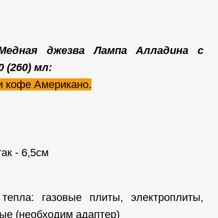
 Медная джезва Лампа Алладина с
(260) мл:
и кофе Американо.
ак - 6,5см
тепла: газовые плиты, электроплиты,
ые (необходим адаптер)