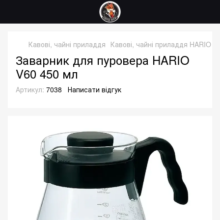
Кавові, чайні приладдя
Кавові, чайні приладдя HARIO
З
Заварник для пуровера HARIO
V60 450 мл
Артикул:
7038
Написати відгук