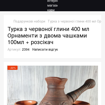
Подарункові набори
Турка з червоної глини 400 мл Орн
Турка з червоної глини 400 мл
Орнаменти з двома чашками
100мл + розсікач
Артикул:
2394
Написати відгук
−22%