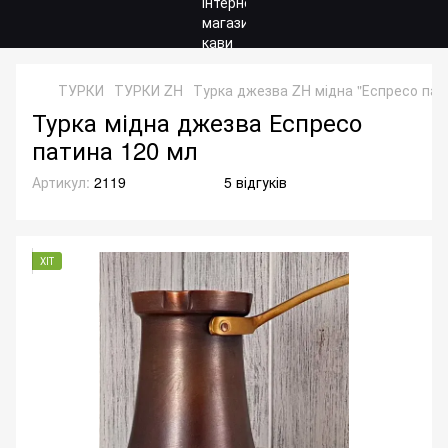
ТУРКИ
ТУРКИ ZH
Турка джезва ZH мідна "Еспресо пат
Турка мідна джезва Еспресо
патина 120 мл
Артикул:
2119
5 відгуків
ХІТ