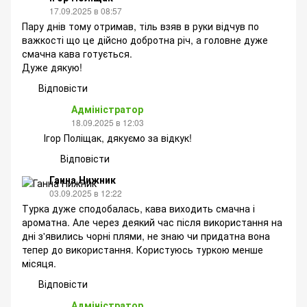
17.09.2025 в 08:57
Пару днів тому отримав, тіль взяв в руки відчув по
важкості що це дійсно добротна річ, а головне дуже
смачна кава готується.
Дуже дякую!
Відповісти
Адміністратор
18.09.2025 в 12:03
Ігор Поліщак, дякуємо за відкук!
Відповісти
Ганна Нижник
03.09.2025 в 12:22
Турка дуже сподобалась, кава виходить смачна і
ароматна. Але через деякий час після використання на
дні з'явились чорні плями, не знаю чи придатна вона
тепер до використання. Користуюсь туркою менше
місяця.
Відповісти
Адміністратор