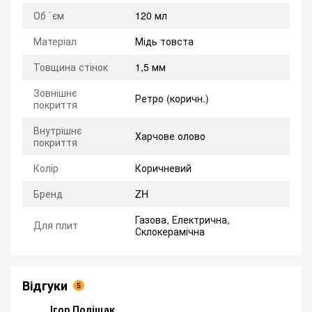
Об `єм
120 мл
Матеріал
Мідь товста
Товщина стінок
1,5 мм
Зовнішнє
Ретро (коричн.)
покриття
Внутрішнє
Харчове олово
покриття
Колір
Коричневий
Бренд
ZH
Газова, Електрична,
Для плит
Склокерамічна
Відгуки
5
Ігор Поліщак