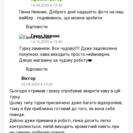
16.09.2025 в 12:46
Ганна Нижник, Доброго дня! надішліть фото на наш
вайбер - подивимось, що можна зробити
Відповісти
Ганна Нижник
14.10.2025 в 15:46
Турку замінили. Все чудово!!!! Дуже задоволена
покупкою, кава виходить просто неймовірна.
Дякую магазину за чудову роботу❤️
Відповісти
Віктор
03.08.2024 в 10:35
Сьогодні отримав і зразу спробував зварити каву в цій
турці.
Цьому типу турки присвячено дуже багато відеороліків,
тому я був приблизно готовий до того, як вона себе
поведе.
Дійсно дуже приємна в роботі, пінка досить легко
контролюється, напій виходить ароматний навіть при
не самому дрібному помолі.