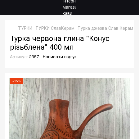
ТУРКИ
ТУРКИ СлавКерам
Турка джезва Слав Керам че
Турка червона глина "Конус
різьблена" 400 мл
Артикул:
2357
Написати відгук
−15%