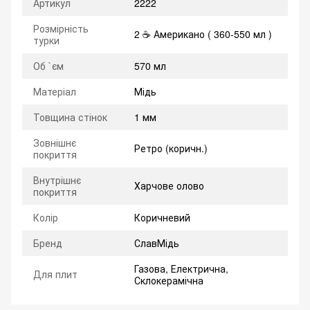
Артикул
2222
Розмірність
2 ☕ Американо ( 360-550 мл )
турки
Об `єм
570 мл
Матеріал
Мідь
Товщина стінок
1 мм
Зовнішнє
Ретро (коричн.)
покриття
Внутрішнє
Харчове олово
покриття
Колір
Коричневий
Бренд
СлавМідь
Газова, Електрична,
Для плит
Склокерамічна