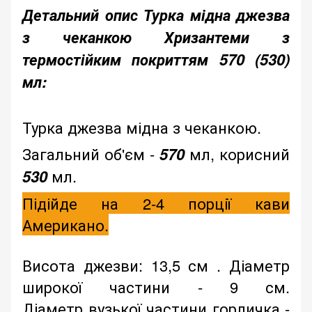
Детальний опис Турка мідна джезва
з чеканкою Хризантеми з
термостійким покриттям 570 (530)
мл:
Турка джезва мідна з чеканкою.
Загальний об'єм -
570
мл, корисний
530
мл.
Підійде на 2-4 порції кави
Американо.
Висота джезви: 13,5 см . Діаметр
широкої частини - 9 см.
Діаметр вузької частини горличка -