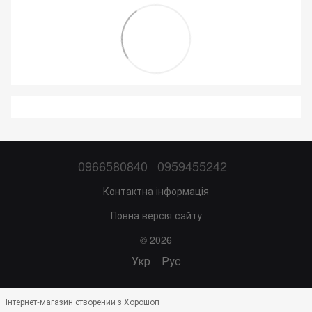
0966580840
0959455242
Контактна інформація
Повна версія сайту
© 2026
Укр
Рус
Інтернет-магазин створений з Хорошоп