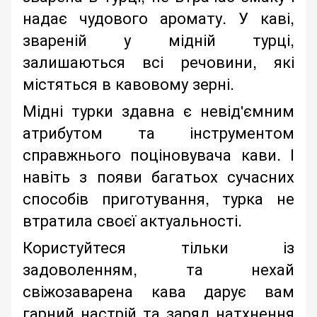
надає чудового аромату. У каві,
звареній у мідній турці,
залишаються всі речовини, які
містяться в кавовому зерні.
Мідні турки здавна є невід'ємним
атрибутом та інструментом
справжнього поціновувача кави. І
навіть з появи багатьох сучасних
способів приготування, турка не
втратила своєї актуальності.
Користуйтеся тільки із
задоволенням, та нехай
свіжозаварена кава дарує вам
гарний настрій та заряд натхнення