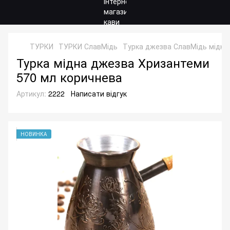
ТУРКИ
ТУРКИ СлавМідь
Турка джезва СлавМідь мідна
Турка мідна джезва Хризантеми
570 мл коричнева
Артикул:
2222
Написати відгук
НОВИНКА