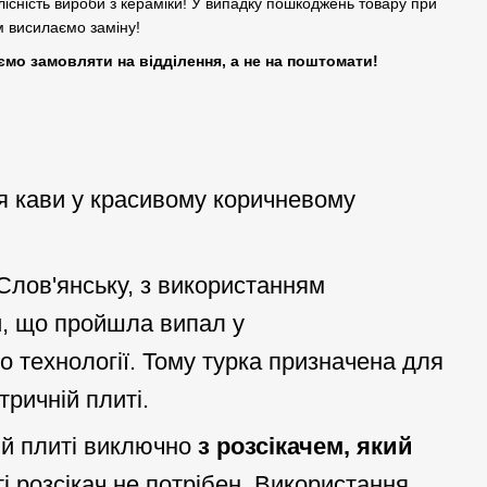
лісність вироби з кераміки! У випадку пошкоджень товару при
ам висилаємо заміну!
ємо замовляти на відділення, а не на поштомати!
я кави у красивому коричневому
і Слов'янську, з використанням
и, що пройшла випал у
о технології. Тому турка призначена для
тричній плиті.
ій плиті виключно
з розсікачем, який
і розсікач не потрібен. Використання