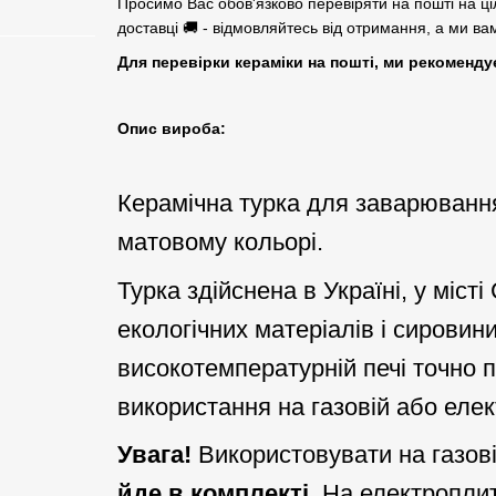
Просимо Вас обов'язково перевіряти на пошті на ці
доставці 🚚 - відмовляйтесь від отримання, а ми в
Для перевірки кераміки на пошті, ми рекоменду
Опис вироба:
Керамічна турка для заварюванн
матовому кольорі.
Турка здійснена в Україні, у міст
екологічних матеріалів і сировин
високотемпературній печі точно п
використання на газовій або елек
Увага!
Використовувати на газов
йде в комплекті
. На електроплит