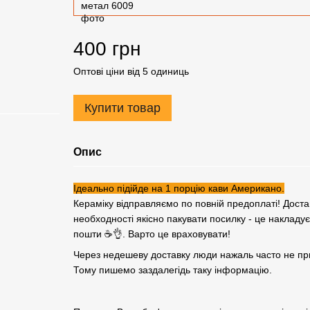
400 грн
Оптові ціни від 5 одиниць
Купити товар
Опис
Ідеально підійде на 1 порцію кави Американо.
Кераміку відправляємо по повній предоплаті! Доста
необходності якісно пакувати посилку - це накладу
пошти ☕👌. Варто це враховувати!
Через недешеву доставку люди нажаль часто не пр
Тому пишемо заздалегідь таку інформацію.