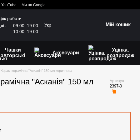
YouTube
Ми на Google
фік роботи:
Мій кошик
Укр
ні:
09:00–19:00
10:00–19:00
Чашки
Уцінка,
Аксесуари
авторські
розпродаж
 Керам керамічна "Асканія" 150 мл коричнева
рамічна "Асканія" 150 мл
Артикул
2397-0
л