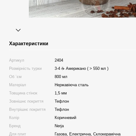
Характеристики
Артикул
2404
Розмірність турки
3-4 ☕ Американо ( > 550 мл )
Об `єм
800 мл
Матеріал
Нержавіюча сталь
Товщина стінок
1,5 мм
Зовнішнє покриття
Тефлон
Внутрішнє покриття
Тефлон
Колір
Коричневий
Бренд
Nerja
Для плит
Газова, Електрична, Склокерамічна