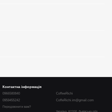
Контактна інформація
0966580840
CoffeeRichi
0959455242
CoffeRichi.im@gmail.com
Передзвонити вам?
Україна, 82200, Львівська обл.,