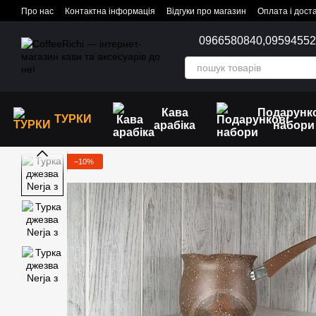
Перейти до основного контенту
Про нас
Контактна інформація
Відгуки про магазин
Оплата і дост
0966580840,
0959455
Кава
Подарунк
ТУРКИ
арабіка
набори
−10%