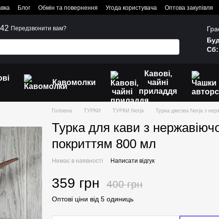
авка
Блог
Обмін та повернення
Угода користувача
Оптова закупівля
242
Гра
Передзвонити вам?
Буд
Сб:
Кавові,
ові
Кавомолки
чайні
приладдя
Головна
ТУРКИ
ТУРКИ Nerja
Турка джезва Nerja з нер
Турка для кави з нержавіюч
покриттям 800 мл
Немає в наявності
Написати відгук
359 грн
400 грн
Оптові ціни від 5 одиниць