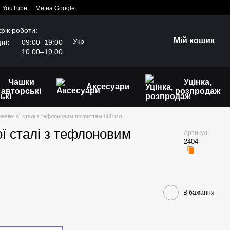
YouTube
Ми на Google
фік роботи:
Мій кошик
Укр
ні:
09:00–19:00
10:00–19:00
Чашки
Уцінка,
Аксесуари
авторські
розпродаж
жавіючої сталі з тефлоновим покриттям 800 мл
ої сталі з тефлоновим
Артикул
2404
В бажання