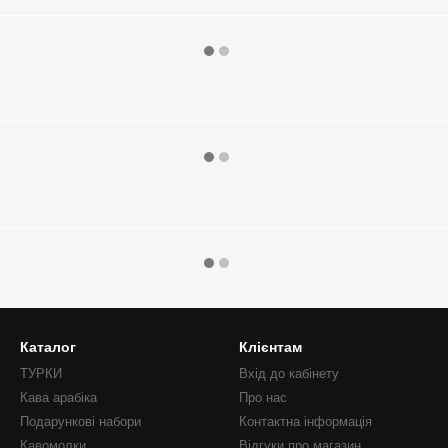
Каталог
Клієнтам
ТУРКИ
Вхід до кабінету
Кава арабіка
Про нас
Подарункові набори
Контактна інформація
Кавомолки
Відгуки про магазин