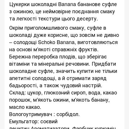
Цукерки шоколадні Banana бананове суфле
з ожиною, це неймовірне поєднання смаку
та легкості текстури цього десерту.
Окрім приголомшливого смаку, суфле в
шоколаді дуже корисне, що зовсім не дивно
– солодощі Schoko Banana, виготовляються
на основі м'якоті справжніх фруктів.
Бережна переробка плодів, що зберігає
вітаміни та мінеральні речовини. Придбати
шоколадне суфле, значить купити не тільки
апетитні солодощі, а й отримати заряд
бадьорості, а також чудовий настрій.
Склад: цукор, глюкозний сироп, вода, какао
порошок, м'якоть ожини, м'якоть банану,
масло какао.
Вологоутримувач : сорбідол.
Емульгатор: соєвий
лецитин.Ароматизатори. Фарбник куркумін.