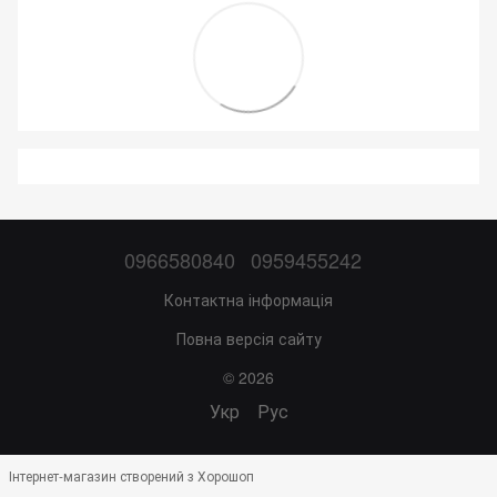
0966580840
0959455242
Контактна інформація
Повна версія сайту
© 2026
Укр
Рус
Інтернет-магазин створений з Хорошоп