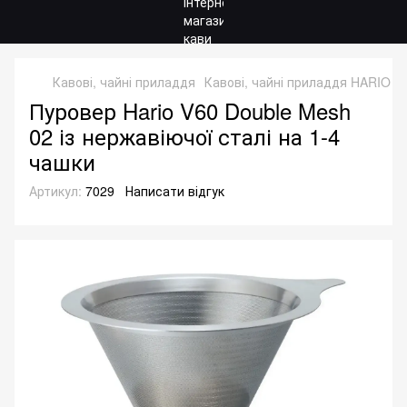
Кавові, чайні приладдя
Кавові, чайні приладдя HARIO
П
Пуровер Hario V60 Double Mesh
02 із нержавіючої сталі на 1-4
чашки
Артикул:
7029
Написати відгук