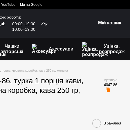
YouTube
Ми на Google
фік роботи:
Мій кошик
Укр
ні:
09:00–19:00
10:00–19:00
Чашки
Уцінка,
Аксесуари
авторські
розпродаж
, чорна, червона коробка, кава 250 гр, мелена
6, турка 1 порція кави,
Артикул
4047-86
а коробка, кава 250 гр,
В бажання