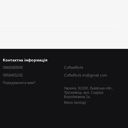
Контактна інформація
0966580840
CoffeeRichi
0959455242
CoffeRichi.im@gmail.com
Передзвонити вам?
Україна, 82200, Львівська обл.,
Трускавець, вул. Сидора
Воробкевича 2a
Мапа проїзду