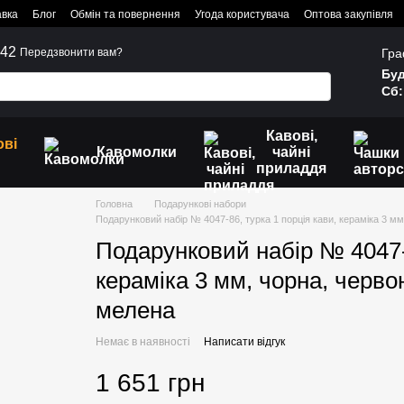
авка
Блог
Обмін та повернення
Угода користувача
Оптова закупівля
242
Гра
Передзвонити вам?
Буд
Сб:
Кавові,
ові
Кавомолки
чайні
приладдя
Головна
Подарункові набори
Подарунковий набір № 4047-86, турка 1 порція кави, кераміка 3 мм
Подарунковий набір № 4047-8
кераміка 3 мм, чорна, червон
мелена
Немає в наявності
Написати відгук
1 651 грн