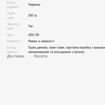
Колір
Червона
коробки
Пакет
250 гр
кави
Змолоти
Так
каву
Ціна
1651.00
Наявність
Немає в наявності
Склад
Турка джезва, пакет кави, картонна коробка з кришко
набора
наповнювачем та кольоровою стрічкою
Доставка
Оплата