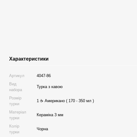
Характеристики
Артикул
4047-86
Вид
Турка з кавою
набора
Розмір
1 ☕ Американо ( 170 - 350 мл )
турки
Матеріал
Кераміка 3 мм
турки
Колір
Чорна
турки