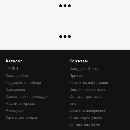
Каталог
Клієнтам
ТУРКИ
Вхід до кабінету
Кава арабіка
Про нас
Подарункові набори
Контактна інформація
Кавомолки
Відгуки про магазин
Кавові, чайні приладдя
Оплата і доставка
Чашки авторські
Блог
Аксесуари
Обмін та повернення
Уцінка, розпродаж
Угода користувача
Оптова закупівля