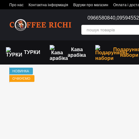
Перейти до основного контенту
Про нас
Контактна інформація
Відгуки про магазин
Оплата і дост
0966580840,
0959455
Кава
Подарунк
ТУРКИ
арабіка
набори
НОВИНКА
ОЧІКУЄМО