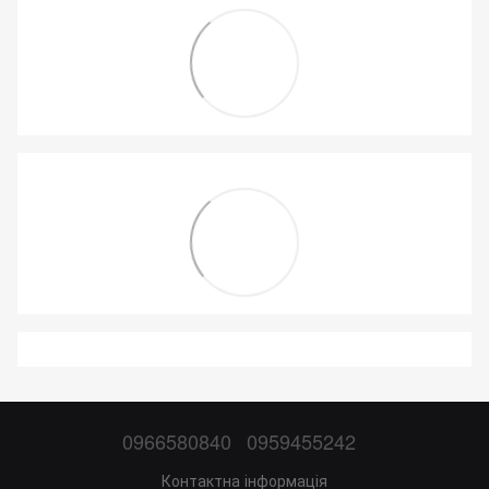
0966580840
0959455242
Контактна інформація