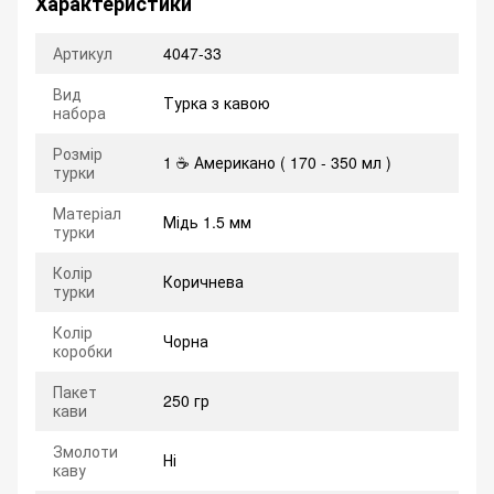
Характеристики
Артикул
4047-33
Вид
Турка з кавою
набора
Розмір
1 ☕ Американо ( 170 - 350 мл )
турки
Матеріал
Мідь 1.5 мм
турки
Колір
Коричнева
турки
Колір
Чорна
коробки
Пакет
250 гр
кави
Змолоти
Ні
каву