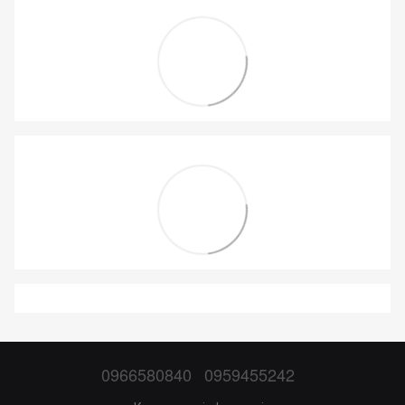
0966580840
0959455242