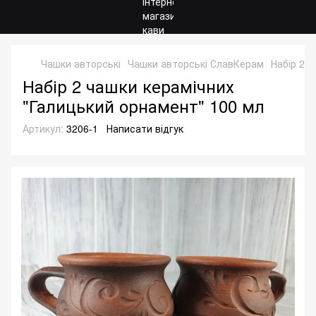
Чашки авторські
Чашки авторські СлавКерам
Набір 2 
Набір 2 чашки керамічних
"Галицький орнамент" 100 мл
Артикул:
3206-1
Написати відгук