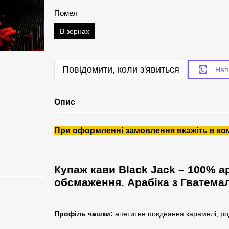
Помел
В зернах
Повідомити, коли з'явиться
Нап
Опис
При оформленні замовлення вкажіть в коме
Купаж кави Black Jack – 100% а
обсмаження. Арабіка з Гватема
Профіль чашки:
апетитне поєднання карамелі, родз