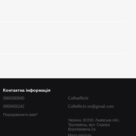
Контактна інформація
0966580840
CoffeeRichi
0959455242
CoffeRichi.im@gmail.com
Передзвонити вам?
Україна, 82200, Львівська обл.,
Трускавець, вул. Сидора
Воробкевича 2a
Мапа проїзду