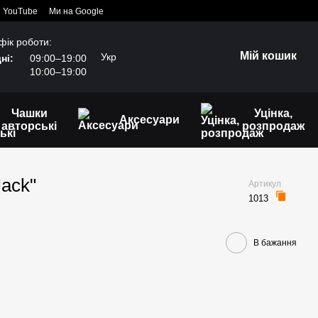
YouTube
Ми на Google
фік роботи:
Мій кошик
Укр
ні:
09:00–19:00
10:00–19:00
Чашки
Уцінка,
Аксесуари
авторські
розпродаж
ack"
Артикул
1013
В бажання