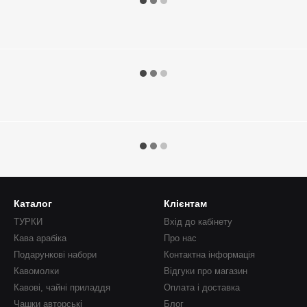
Каталог
Клієнтам
ТУРКИ
Вхід до кабінету
Кава арабіка
Про нас
Подарункові набори
Контактна інформація
Кавомолки
Відгуки про магазин
Кавові, чайні приладдя
Оплата і доставка
Чашки авторські
Блог