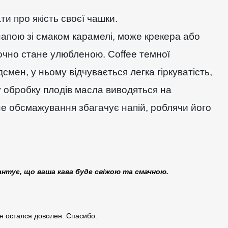
и про якість своєї чашки.
апою зі смаком карамелі, може крекера або
точно стане улюбленою. Сoffee темної
мен, у ньому відчувається легка гіркуватість,
у обробку плодів масла виводяться на
не обсмажування збагачує напій, роблячи його
антує, що ваша кава буде свіжою та смачною.
н остался доволен. Спасибо.