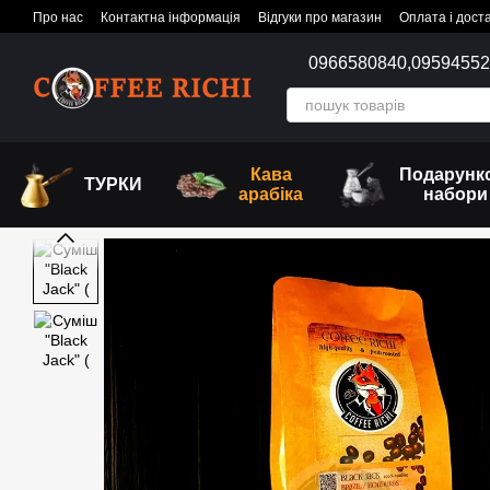
Перейти до основного контенту
Про нас
Контактна інформація
Відгуки про магазин
Оплата і дост
0966580840,
0959455
Кава
Подарунк
ТУРКИ
арабіка
набори