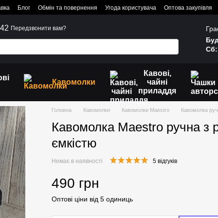
авка
Блог
Обмін та повернення
Угода користувача
Оптова закупівля
242
Гра
Передзвонити вам?
Буд
Сб:
Кавові,
ові
Кавомолки
чайні
приладдя
Головна
Кавомолки
Кавомолки Maestro
Кавомолка руч
Кавомолка Maestro ручна з 
ємкістю
Немає в наявності
5 відгуків
490 грн
Оптові ціни від 5 одиниць