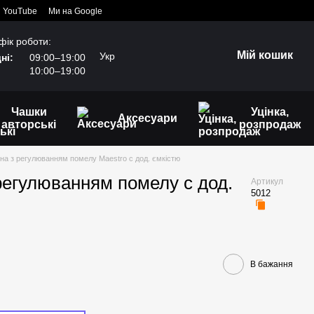
YouTube
Ми на Google
фік роботи:
Мій кошик
Укр
ні:
09:00–19:00
10:00–19:00
Чашки
Уцінка,
Аксесуари
авторські
розпродаж
на з регулюванням помелу Maestro с дод. ємкістю
регулюванням помелу с дод.
Артикул
5012
В бажання