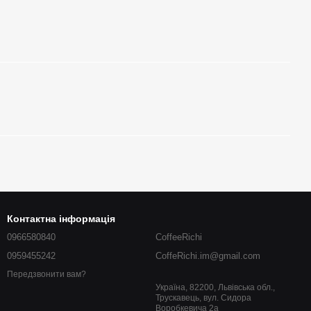
Контактна інформація
0966580840
CoffeeRichi
0959455242
CoffeRichi.im@gmail.com
Передзвонити вам?
Україна, 82200, Львівська обл.,
Трускавець, вул. Сидора
Воробкевича 2a