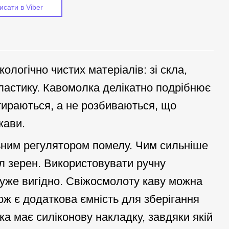
исати в Viber
ологічно чистих матеріалів: зі скла,
пластику. Кавомолка делікатно подрібнює
етираються, а не розбиваються, що
кави.
ьним регулятором помелу. Чим сильніше
л зерен. Використовувати ручну
уже вигідно. Свіжосмолоту каву можна
ож є додаткова ємність для зберігання
ка має силіконову накладку, завдяки якій