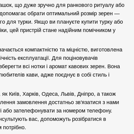
 чашок, що дуже зручно для ранкового ритуалу або
 допомагає обрати оптимальний розмір зерен —
го для турки. Якщо ви плануєте купити турку або
ки, цей пристрій стане надійним помічником у
начається компактністю та міцністю, виготовлена
ічність експлуатації. Для поціновувачів
зберегти всі нотки і аромат кавових зерен. Вона
юбителів кави, адже поєднує в собі стиль і
 як Київ, Харків, Одеса, Львів, Дніпро, а також
рмлення замовлення достатньо зв'язатися з нами
ті або зателефонувати за номером телефону.
нсультують вас, допоможуть розібратися в
м потрібно.