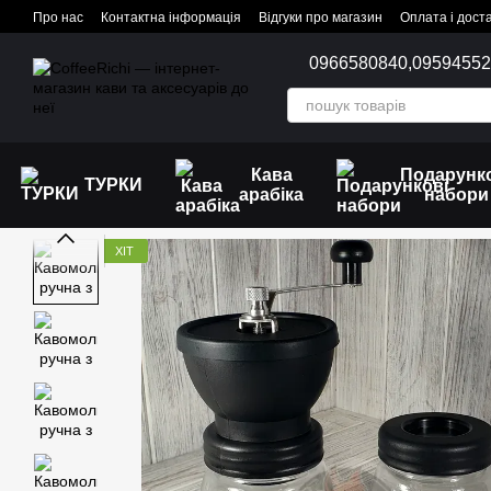
Перейти до основного контенту
Про нас
Контактна інформація
Відгуки про магазин
Оплата і дост
0966580840,
0959455
Кава
Подарунк
ТУРКИ
арабіка
набори
ХІТ