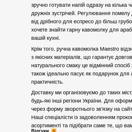
зручно готувати напій одразу на кілька
дружніх зустрічей. Регулювання помелу
від дрібного для еспресо до більш грубо
хочете знайти гарну кавомолку для арабі
вашій кухні.
Крім того, ручна кавомолка Maestro відз
з якісних матеріалів, що гарантує довгов
натурального смаку це відмінний спосіб 
також ідеально пасує як подарунок для л
практичність.
Доставку ми організовуємо до таких міст,
будь-які інші регіони України. Для офо
через форму зворотнього зв'язку на сай
Наші спеціалісти із задоволенням проко
асортименті та підібрати саме те, що ва
Відгуки
5