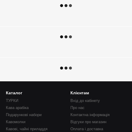
Каталог
Клієнтам
ТУРКИ
Вхід до кабінету
Кава арабіка
Про нас
Подарункові набори
Контактна інформація
Кавомолки
Відгуки про магазин
Кавові, чайні приладдя
Оплата і доставка