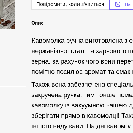
Повідомити, коли з'явиться
Нап
Опис
Кавомолка ручна виготовлена з ек
нержавіючої сталі та харчового 
зерна, за рахунок чого вони пер
помітно посилює аромат та смак 
Також вона забезпечена спеціал
закручена ручка, тим тонше поме
кавомолку із вакуумною чашею д
зберігати прямо в кавомолці! Так
іншого виду кави. На дні кавомол