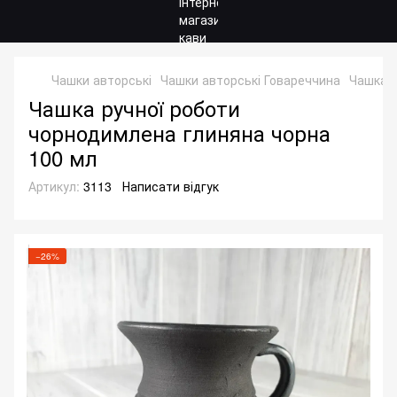
Чашки авторські
Чашки авторські Говареччина
Чашка р
Чашка ручної роботи
чорнодимлена глиняна чорна
100 мл
Артикул:
3113
Написати відгук
−26%