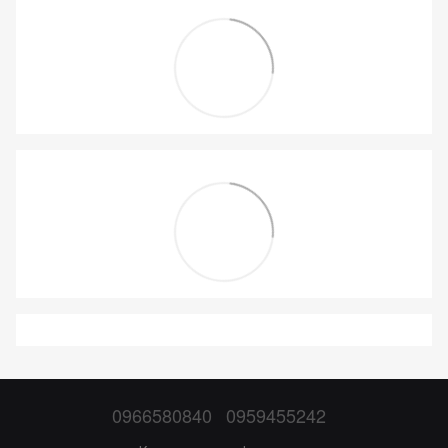
0966580840
0959455242