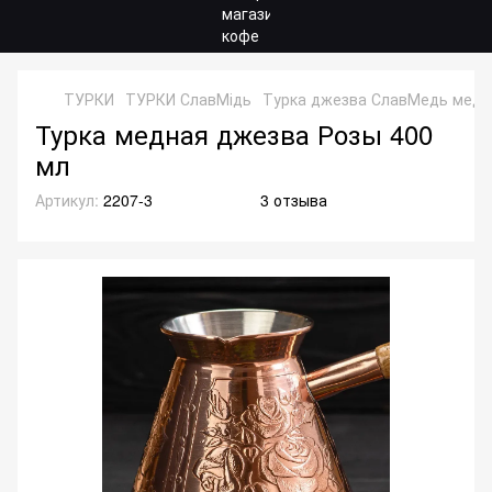
ТУРКИ
ТУРКИ СлавМідь
Турка джезва СлавМедь медна
Турка медная джезва Розы 400
мл
Артикул:
2207-3
3 отзыва