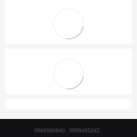
0966580840
0959455242