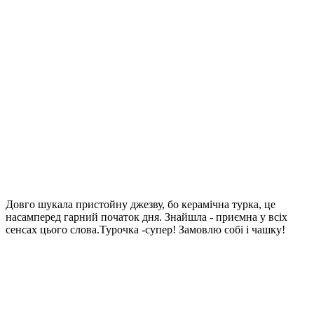
Довго шукала пристойну джезву, бо керамічна турка, це
насамперед гарний початок дня. Знайшла - приємна у всіх
сенсах цього слова.Турочка -супер! Замовлю собі і чашку!