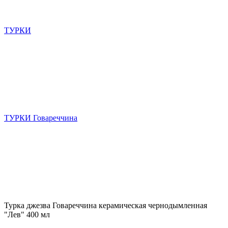
ТУРКИ
ТУРКИ Говареччина
Турка джезва Говареччина керамическая чернодымленная
"Лев" 400 мл