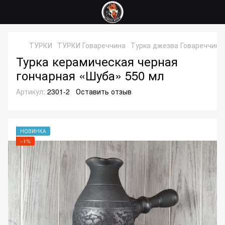
ТУРКИ
ТУРКИ Говареччина
Турка джезва Говареччина
Турка керамическая черная
гончарная «Шуба» 550 мл
Артикул:
2301-2
Оставить отзыв
НОВИНКА
−1%