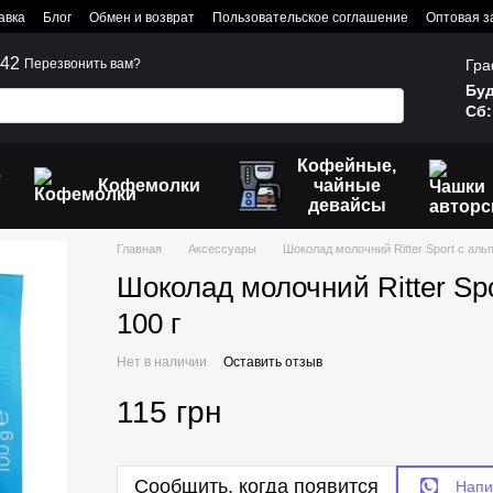
авка
Блог
Обмен и возврат
Пользовательское соглашение
Оптовая з
242
Гра
Перезвонить вам?
Буд
Сб:
Кофейные,
е
Кофемолки
чайные
девайсы
Главная
Аксессуары
Шоколад молочний Ritter Sport с аль
Шоколад молочний Ritter Sp
100 г
Нет в наличии
Оставить отзыв
115 грн
Сообщить, когда появится
Напи