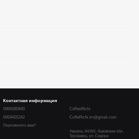
Контактная информация
0966580840
CoffeeRichi
0959455242
CoffeRichi.im@gmail.com
Перезвонить вам?
Україна, 84395, Львовская обл.,
Трускавец, ул. Сидора