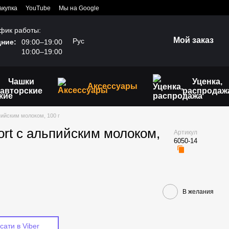
акупка
YouTube
Мы на Google
фик работы:
Мой заказ
Рус
ние:
09:00–19:00
10:00–19:00
Чашки
Уценка,
Аксессуары
авторские
распродаж
пийским молоком, 100 г
ort с альпийским молоком,
Артикул
6050-14
В желания
сати в Viber