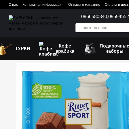
Перейти к основному контенту
О нас
Контактная информация
Отзывы о магазине
Оплата и дост
0966580840,
0959455
Кофе
Подарочны
ТУРКИ
арабика
наборы