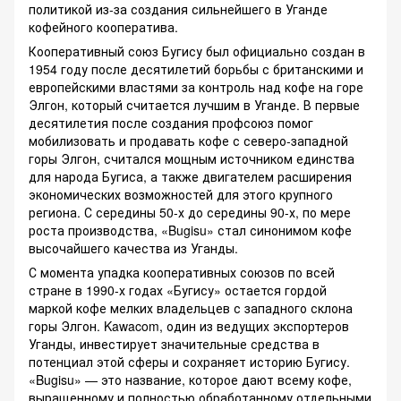
политикой из-за создания сильнейшего в Уганде
кофейного кооператива.
Кооперативный союз Бугису был официально создан в
1954 году после десятилетий борьбы с британскими и
европейскими властями за контроль над кофе на горе
Элгон, который считается лучшим в Уганде. В первые
десятилетия после создания профсоюз помог
мобилизовать и продавать кофе с северо-западной
горы Элгон, считался мощным источником единства
для народа Бугиса, а также двигателем расширения
экономических возможностей для этого крупного
региона. С середины 50-х до середины 90-х, по мере
роста производства, «Bugisu» стал синонимом кофе
высочайшего качества из Уганды.
С момента упадка кооперативных союзов по всей
стране в 1990-х годах «Бугису» остается гордой
маркой кофе мелких владельцев с западного склона
горы Элгон. Kawacom, один из ведущих экспортеров
Уганды, инвестирует значительные средства в
потенциал этой сферы и сохраняет историю Бугису.
«Bugisu» — это название, которое дают всему кофе,
выращенному и полностью обработанному отдельными