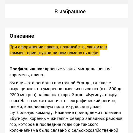
В избранное
Описание
При оформлении заказа, пожалуйста, укажите в
комментарии, нужно ли вам помолоть кофе.
Профиль чашки:
красные ягоды, миндаль, вишня,
карамель, слива.
Бугису – это регион в восточной Уганде, где кофе
выращивают на умеренно высоких высотах (от 1800 до
2200 метров) на склонах горы Элгон. «Бугису» вокруг
горы Элгон может означать географический регион,
племя, колониальную политику, кофе и даже
футбольную команду. Название принадлежит племени
«бугису», коренным жителям северо-западных районов
гор, которое в последние годы британского
колониализма было связано с сельскохозяйственной