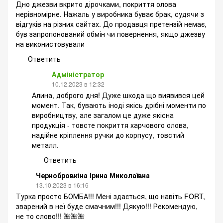
Дно джезви вкрито дірочками, покриття олова
нерівномірне. Нажаль у виробника буває брак, судячи з
відгуків на різних сайтах. До продавця претензій немає,
був запропонований обмін чи повернення, якщо джезву
на виконистовували
Ответить
Адміністратор
10.12.2023 в 12:32
Алина, доброго дня! Дуже шкода що виявився цей
момент. Так, бувають іноді якісь дрібні моменти по
виробництву, але загалом це дуже якісна
продукція - товсте покриття харчового олова,
надійне кріплення ручки до корпусу, товстий
металл.
Ответить
Чернобровкіна Ірина Миколаївна
13.10.2023 в 16:16
Турка просто БОМБА!!! Мені здається, що навіть FORT,
зварений в неї буде смачним!!! Дякую!!! Рекомендую,
не то слово!!! 🌺🌺🌺