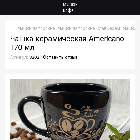
Чашки авторские
Чашки авторские СлавКерам
Чашка к
Чашка керамическая Americano
170 мл
Артикул:
3202
Оставить отзыв